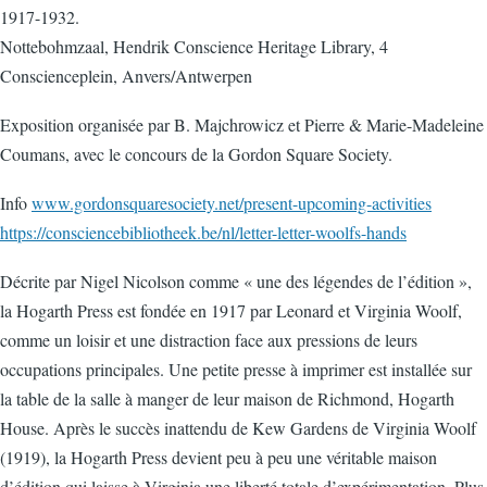
1917-1932.
Nottebohmzaal, Hendrik Conscience Heritage Library, 4
Conscienceplein, Anvers/Antwerpen
Exposition organisée par B. Majchrowicz et Pierre & Marie-Madeleine
Coumans, avec le concours de la Gordon Square Society.
Info
www.gordonsquaresociety.net/present-upcoming-activities
https://consciencebibliotheek.be/nl/letter-letter-woolfs-hands
Décrite par Nigel Nicolson comme « une des légendes de l’édition »,
la Hogarth Press est fondée en 1917 par Leonard et Virginia Woolf,
comme un loisir et une distraction face aux pressions de leurs
occupations principales. Une petite presse à imprimer est installée sur
la table de la salle à manger de leur maison de Richmond, Hogarth
House. Après le succès inattendu de Kew Gardens de Virginia Woolf
(1919), la Hogarth Press devient peu à peu une véritable maison
d’édition qui laisse à Virginia une liberté totale d’expérimentation. Plus