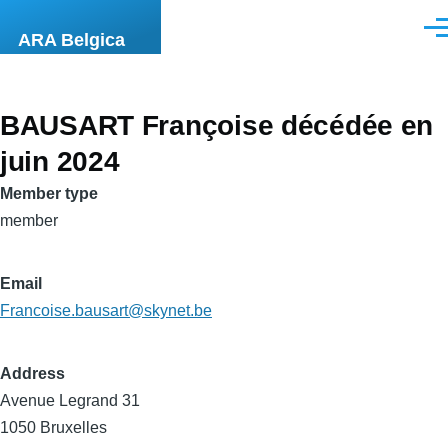
Skip to main content
Men
ARA Belgica
BAUSART Françoise décédée en
juin 2024
Member type
member
Email
Francoise.bausart@skynet.be
Address
Avenue Legrand 31
1050 Bruxelles