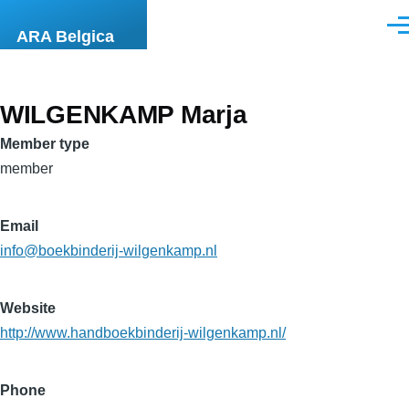
Skip to main content
Men
ARA Belgica
WILGENKAMP Marja
Member type
member
Email
info@boekbinderij-wilgenkamp.nl
Website
http://www.handboekbinderij-wilgenkamp.nl/
Phone