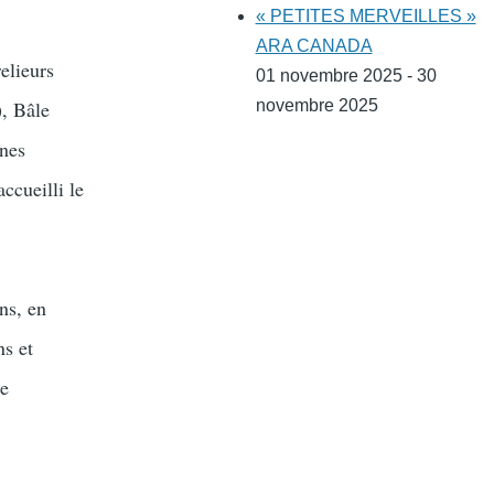
« PETITES MERVEILLES »
ARA CANADA
elieurs
01 novembre 2025 - 30
), Bâle
novembre 2025
ènes
ccueilli le
ns, en
ns et
se