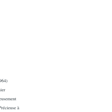
964)
ier
ieusement
Précieuse à