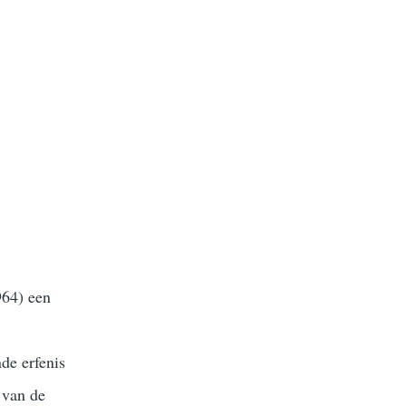
964) een
de erfenis
 van de