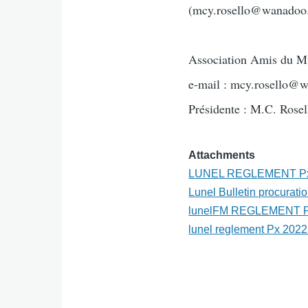
(mcy.rosello@wanadoo.fr
Association Amis du M
e-mail : mcy.rosello@w
Présidente : M.C. Rose
Attachments
LUNEL REGLEMENT Px Re
Lunel Bulletin procurati
lunelFM REGLEMENT Px
lunel reglement Px 2022 o