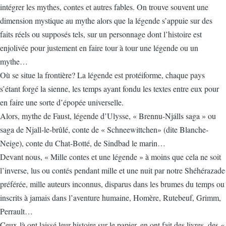
intégrer les mythes, contes et autres fables. On trouve souvent une
dimension mystique au mythe alors que la légende s’appuie sur des
faits réels ou supposés tels, sur un personnage dont l’histoire est
enjolivée pour justement en faire tour à tour une légende ou un
mythe…
Où se situe la frontière? La légende est protéiforme, chaque pays
s’étant forgé la sienne, les temps ayant fondu les textes entre eux pour
en faire une sorte d’épopée universelle.
Alors, mythe de Faust, légende d’Ulysse, « Brennu-Njálls saga » ou
saga de Njall-le-brûlé, conte de « Schneewittchen» (dite Blanche-
Neige), conte du Chat-Botté, de Sindbad le marin…
Devant nous, « Mille contes et une légende » à moins que cela ne soit
l’inverse, lus ou contés pendant mille et une nuit par notre Shéhérazade
préférée, mille auteurs inconnus, disparus dans les brumes du temps ou
inscrits à jamais dans l’aventure humaine, Homère, Rutebeuf, Grimm,
Perrault…
Ceux-là ont laissé leur histoire sur le papier, en ont fait des livres, des «