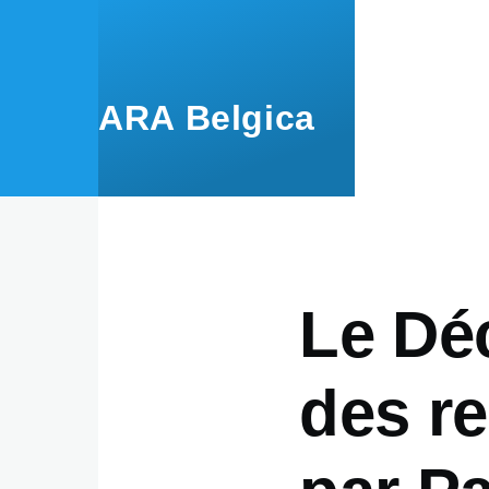
Overslaan en naar de inhoud gaan
ARA Belgica
Le Dé
des re