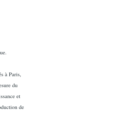
que.
s à Paris,
mesure du
issance et
roduction de