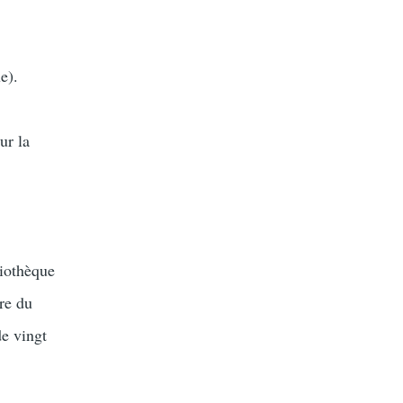
e).
ur la
liothèque
bre du
de vingt