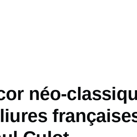
cor néo-classiq
liures française