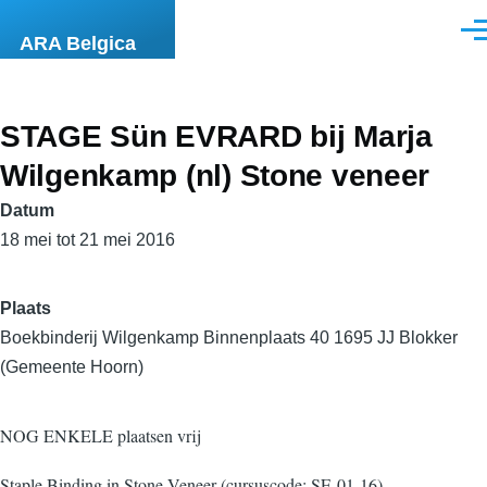
Overslaan en naar de inhoud gaan
Men
ARA Belgica
STAGE Sün EVRARD bij Marja
Wilgenkamp (nl) Stone veneer
Datum
18 mei tot 21 mei 2016
Plaats
Boekbinderij Wilgenkamp Binnenplaats 40 1695 JJ Blokker
(Gemeente Hoorn)
NOG ENKELE plaatsen vrij
Staple Binding in Stone Veneer (cursuscode: SE-01-16)