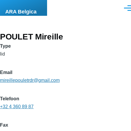
Overslaan en naar de inhoud gaan
Men
ARA Belgica
POULET Mireille
Type
lid
Email
mireillepouletrdr@gmail.com
Telefoon
+32 4 360 89 87
Fax