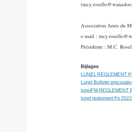
(mcy.rosello@wanadoo.fr
Association Amis du M
e-mail : mcy.rosello@w
Présidente : M.C. Rose
Bijlages
LUNEL REGLEMENT Px Re
Lunel Bulletin procurati
lunelFM REGLEMENT Px
lunel reglement Px 2022 o