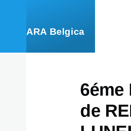
Overslaan en naar de inhoud gaan
ARA Belgica
6éme 
de RE