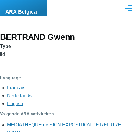
Overslaan en naar de inhoud gaan
Men
ARA Belgica
BERTRAND Gwenn
Type
lid
Language
Français
Nederlands
English
Volgende ARA activiteiten
MEDIATHEQUE de SION EXPOSITION DE RELIURE