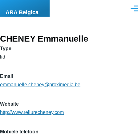
Overslaan en naar de inhoud gaan
Men
ARA Belgica
CHENEY Emmanuelle
Type
lid
Email
emmanuelle.cheney@proximedia.be
Website
http://www.reliurecheney.com
Mobiele telefoon