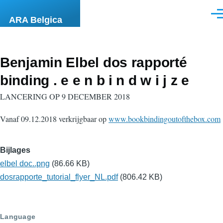
Overslaan en naar de inhoud gaan
Men
ARA Belgica
Benjamin Elbel dos rapporté
binding . e e n b i n d w i j z e
LANCERING OP 9 DECEMBER 2018
Vanaf 09.12.2018 verkrijgbaar op
www.bookbindingoutofthebox.com
Bijlages
elbel doc..png
(86.66 KB)
dosrapporte_tutorial_flyer_NL.pdf
(806.42 KB)
Language