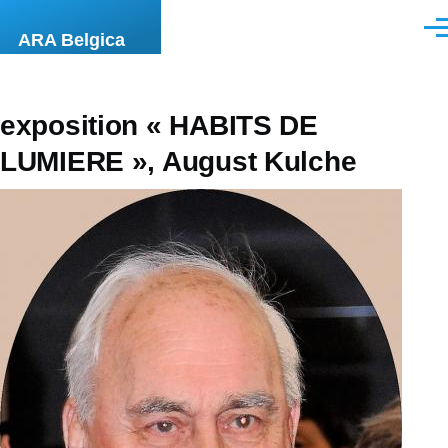
Overslaan en naar de inhoud gaan
Men
ARA Belgica
exposition « HABITS DE
LUMIERE », August Kulche