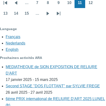
…
7
8
9
10
11
12
Pagination
Première
Page
Page
Page
Page
Page
Page
Page
page
précédente
13
14
15
…
Page
Page
Page
Page
Dernière
suivante
page
Language
Français
Nederlands
English
Prochaines activités ARA
MEDIATHEQUE de SION EXPOSITION DE RELIURE
D'ART
17 janvier 2025 - 15 mars 2025
Second STAGE "DOS FLOTTANT" par SYLVIE FREGE
26 avril 2025 - 27 avril 2025
6éme PRIX international de RELIURE D'ART 2025 LUNEL
(fr)