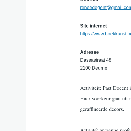
reneedegent@gmail.co
Site internet
https://www.boekkunst.b
Adresse
Dassastraat 48
2100 Deurne
Activiteit: Past Docent
Haar voorkeur gaat uit 
geraffineerde decors.
Activité: ancienne prof