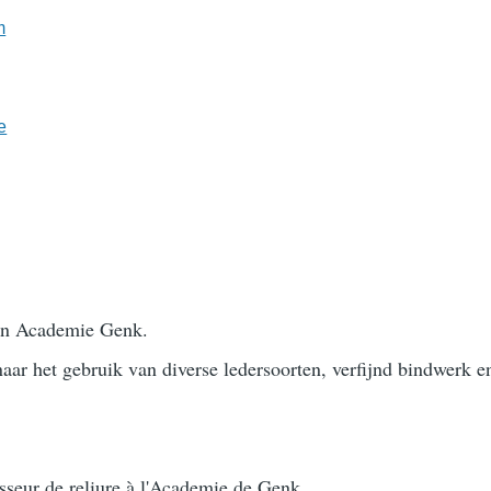
m
e
 in Academie Genk.
naar het gebruik van diverse ledersoorten, verfijnd bindwerk e
esseur de reliure à l'Academie de Genk.