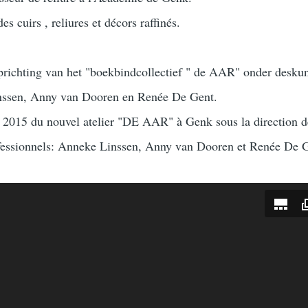
des cuirs , reliures et décors raffinés.
richting van het "boekbindcollectief " de AAR" onder desku
inssen, Anny van Dooren en Renée De Gent.
 2015 du nouvel atelier "DE AAR" à Genk sous la direction de
rofessionnels: Anneke Linssen, Anny van Dooren et Renée De 