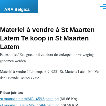
Aller au contenu principal
Men
ARA Belgica
Materiel à vendre à St Maarten
Latem Te koop in St Maarten
Latem
Faites offre / Een goed bod zal door de verkoper in overweging
genomen worden
Matériel à vendre à Lindenpark 9, 9831 St. Martens Latem Mr. Van
den Ostende 0495/533965
Pièce jointes
st maartenlatemIMG_4593-petit.jpg
(66.66 Ko)
st maarten latemIMG_4594-petit.jpg
(79.59 Ko)