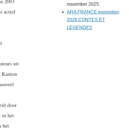
in 2003
november 2025
s actief
ARA FRANCE exposition
2026 CONTES ET
LEGENDES
t
uteurs uit
s Kanton
asereel
eid door
 in het
n het