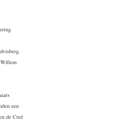
ering
lvisberg.
 Willem
naars
rmden een
een de Creé