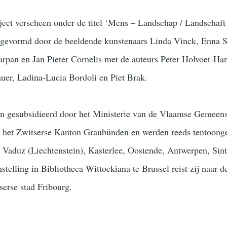
oject verscheen onder de titel ‘Mens – Landschap / Landschaf
s gevormd door de beeldende kunstenaars Linda Vinck, Enna S
rpan en Jan Pieter Cornelis met de auteurs Peter Holvoet-Ha
er, Ladina-Lucia Bordoli en Piet Brak.
en gesubsidieerd door het Ministerie van de Vlaamse Gemeen
 het Zwitserse Kanton Graubünden en werden reeds tentoonge
 Vaduz (Liechtenstein), Kasterlee, Oostende, Antwerpen, Sin
telling in Bibliotheca Wittockiana te Brussel reist zij naar d
serse stad Fribourg.