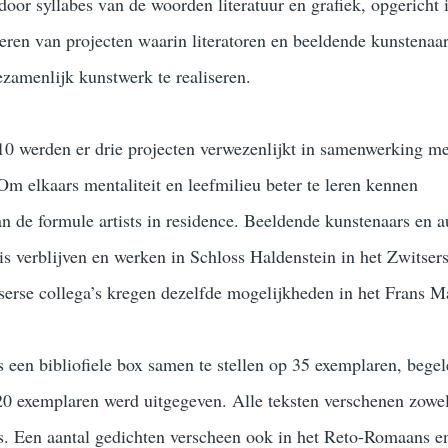
oor syllabes van de woorden literatuur en grafiek, opgericht 
seren van projecten waarin literatoren en beeldende kunstenaar
amenlijk kunstwerk te realiseren.
10 werden er drie projecten verwezenlijkt in samenwerking me
Om elkaars mentaliteit en leefmilieu beter te leren kennen
n de formule artists in residence. Beeldende kunstenaars en a
s verblijven en werken in Schloss Haldenstein in het Zwitser
erse collega’s kregen dezelfde mogelijkheden in het Frans M
 een bibliofiele box samen te stellen op 35 exemplaren, begel
0 exemplaren werd uitgegeven. Alle teksten verschenen zowel
s. Een aantal gedichten verscheen ook in het Reto-Romaans e