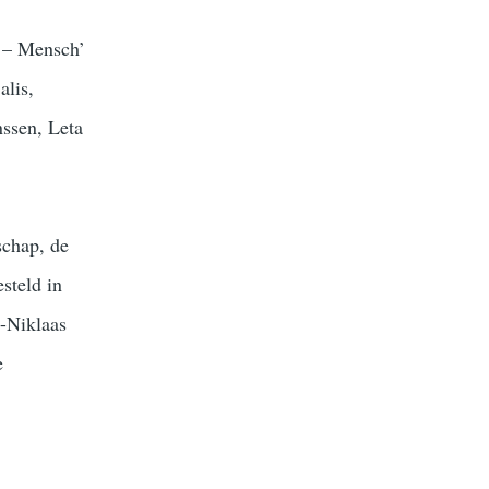
t – Mensch’
alis,
nssen, Leta
schap, de
steld in
t-Niklaas
e