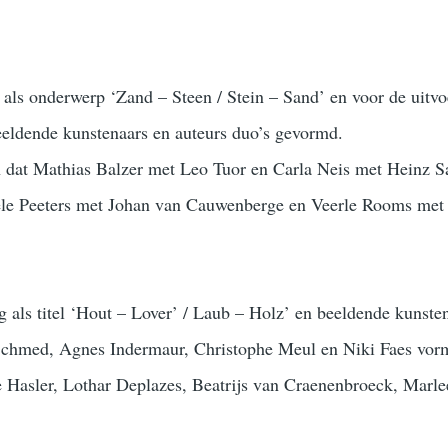
g als onderwerp ‘Zand – Steen / Stein – Sand’ en voor de uitvo
eeldende kunstenaars en auteurs duo’s gevormd.
 dat Mathias Balzer met Leo Tuor en Carla Neis met Heinz Sa
le Peeters met Johan van Cauwenberge en Veerle Rooms met
g als titel ‘Hout – Lover’ / Laub – Holz’ en beeldende kunste
 Schmed, Agnes Indermaur, Christophe Meul en Niki Faes vo
e Hasler, Lothar Deplazes, Beatrijs van Craenenbroeck, Marl