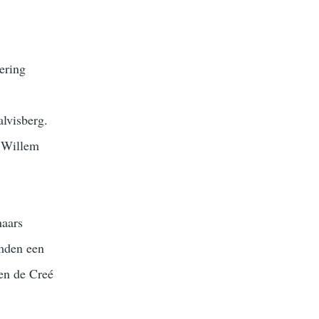
ering
lvisberg.
 Willem
naars
rmden een
een de Creé