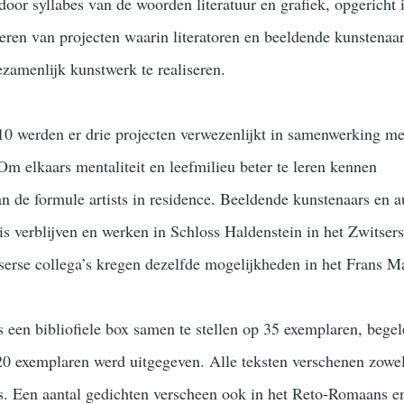
oor syllabes van de woorden literatuur en grafiek, opgericht 
seren van projecten waarin literatoren en beeldende kunstenaar
amenlijk kunstwerk te realiseren.
10 werden er drie projecten verwezenlijkt in samenwerking me
Om elkaars mentaliteit en leefmilieu beter te leren kennen
n de formule artists in residence. Beeldende kunstenaars en a
s verblijven en werken in Schloss Haldenstein in het Zwitser
erse collega’s kregen dezelfde mogelijkheden in het Frans M
 een bibliofiele box samen te stellen op 35 exemplaren, begel
0 exemplaren werd uitgegeven. Alle teksten verschenen zowel
s. Een aantal gedichten verscheen ook in het Reto-Romaans e