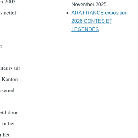
in 2003
November 2025
s actief
ARA FRANCE exposition
2026 CONTES ET
LEGENDES
t
uteurs uit
s Kanton
asereel
eid door
 in het
n het