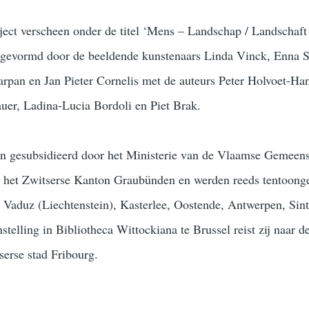
oject verscheen onder de titel ‘Mens – Landschap / Landschaf
s gevormd door de beeldende kunstenaars Linda Vinck, Enna S
rpan en Jan Pieter Cornelis met de auteurs Peter Holvoet-Ha
er, Ladina-Lucia Bordoli en Piet Brak.
en gesubsidieerd door het Ministerie van de Vlaamse Gemeen
 het Zwitserse Kanton Graubünden en werden reeds tentoonge
 Vaduz (Liechtenstein), Kasterlee, Oostende, Antwerpen, Sin
telling in Bibliotheca Wittockiana te Brussel reist zij naar d
serse stad Fribourg.