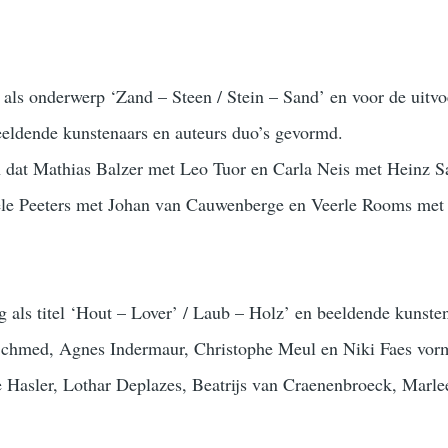
g als onderwerp ‘Zand – Steen / Stein – Sand’ en voor de uitvo
eeldende kunstenaars en auteurs duo’s gevormd.
 dat Mathias Balzer met Leo Tuor en Carla Neis met Heinz Sa
le Peeters met Johan van Cauwenberge en Veerle Rooms met
g als titel ‘Hout – Lover’ / Laub – Holz’ en beeldende kunste
 Schmed, Agnes Indermaur, Christophe Meul en Niki Faes vo
e Hasler, Lothar Deplazes, Beatrijs van Craenenbroeck, Marl