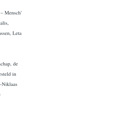
t – Mensch’
alis,
nssen, Leta
schap, de
steld in
t-Niklaas
e