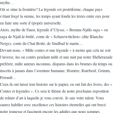
mythe…
Où se situe la frontière? La légende est protéiforme, chaque pays
s’étant forgé la sienne, les temps ayant fondu les textes entre eux pour
en faire une sorte d’épopée universelle.
Alors, mythe de Faust, légende d’Ulysse, « Brennu-Njálls saga » ou
saga de Njall-le-brûlé, conte de « Schneewittchen» (dite Blanche-
Neige), conte du Chat-Botté, de Sindbad le marin…
Devant nous, « Mille contes et une légende » à moins que cela ne soit
l’inverse, lus ou contés pendant mille et une nuit par notre Shéhérazade
préférée, mille auteurs inconnus, disparus dans les brumes du temps ou
inscrits à jamais dans l’aventure humaine, Homère, Rutebeuf, Grimm,
Perrault…
Ceux-là ont laissé leur histoire sur le papier, en ont fait des livres, des «
Contes et légendes ». Ce sera le thème de notre prochaine exposition
de reliure d’art à laquelle je vous convie. Je sais votre talent. Vous
saurez habiller avec excellence ces histoires éternelles qui ont bercé
notre jeunesse et fascinent encore les adultes que nous sommes