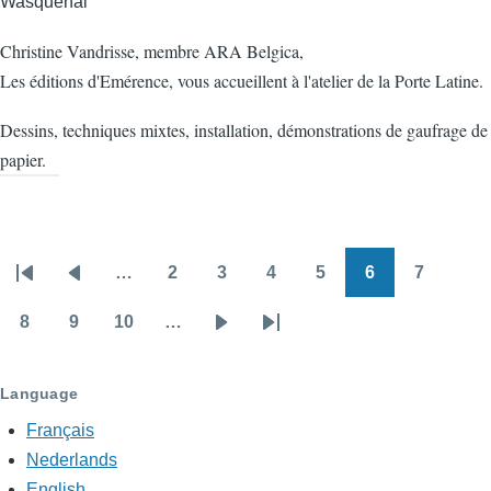
Wasquehal
Christine Vandrisse, membre ARA Belgica,
Les éditions d'Emérence, vous accueillent à l'atelier de la Porte Latine.
Dessins, techniques mixtes, installation, démonstrations de gaufrage de
papier.
…
2
3
4
5
6
7
Pagination
First
Previous
Page
Page
Page
Page
Page
Page
page
page
8
9
10
…
Page
Page
Page
Next
Last
page
page
Language
Français
Nederlands
English