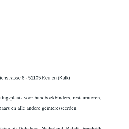
richstrasse 8 - 51105 Keulen (Kalk)
ingsplaats voor handboekbinders, restauratoren,
naars en alle andere geïnteresseerden.
ten uit Duitsland, Nederland, België, Frankrijk,